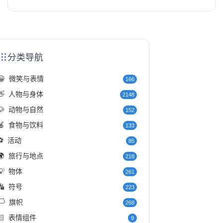
分类导航
😀
微笑与表情
166
👋
人物与身体
2148
🐶
动物与自然
152
🍎
食物与饮料
133
⚽
活动
85
🌍
旅行与地点
218
💡
物体
261
🔣
符号
223
️
旗帜
268
🏻
表情组件
9