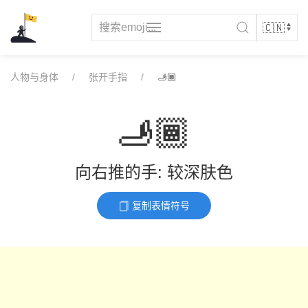
Skip
to
content
人物与身体
张开手指
🫸🏾
🫸🏾
向右推的手: 较深肤色
复制表情符号