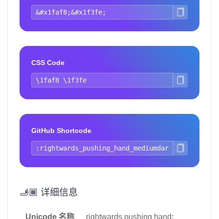
CSS Code
GitHub Shortcode
🫸🏾 详细信息
Unicode 名称
rightwards pushing hand: