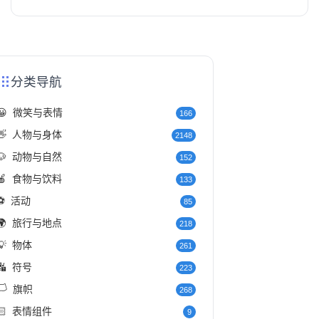
分类导航
😀
微笑与表情
166
👋
人物与身体
2148
🐶
动物与自然
152
🍎
食物与饮料
133
⚽
活动
85
🌍
旅行与地点
218
💡
物体
261
🔣
符号
223
️
旗帜
268
🏻
表情组件
9