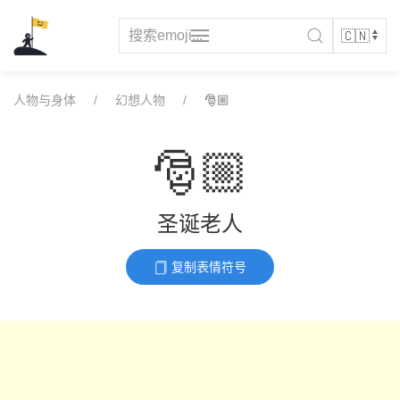
Skip
to
content
人物与身体
幻想人物
🎅🏼
🎅🏼
圣诞老人
复制表情符号