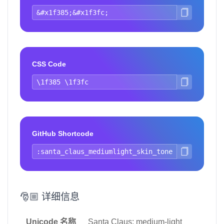
CSS Code
GitHub Shortcode
🎅🏼 详细信息
Unicode 名称
Santa Claus: medium-light