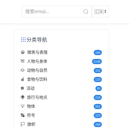
分类导航
😀
微笑与表情
166
👋
人物与身体
2148
🐶
动物与自然
152
🍎
食物与饮料
133
⚽
活动
85
🌍
旅行与地点
218
💡
物体
261
🔣
符号
223
🏳️
旗帜
268