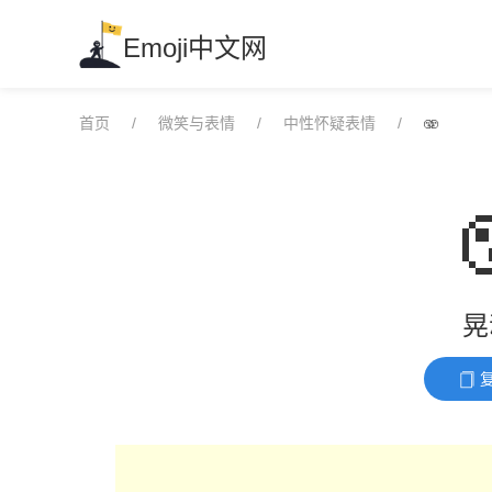
Skip
to
Emoji中文网
content
首页
微笑与表情
中性怀疑表情
🫨
晃