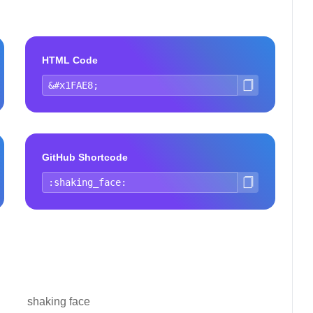
HTML Code
GitHub Shortcode
shaking face