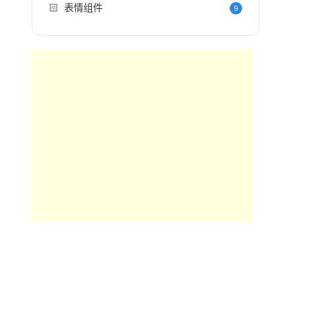
🏻
表情组件
9