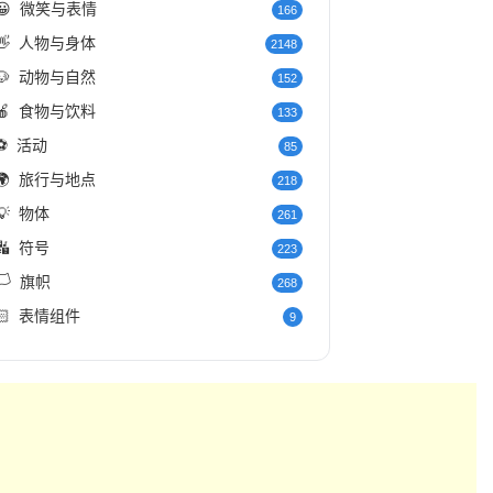
😀
微笑与表情
166
👋
人物与身体
2148
🐶
动物与自然
152
🍎
食物与饮料
133
⚽
活动
85
🌍
旅行与地点
218
💡
物体
261
🔣
符号
223
️
旗帜
268
🏻
表情组件
9