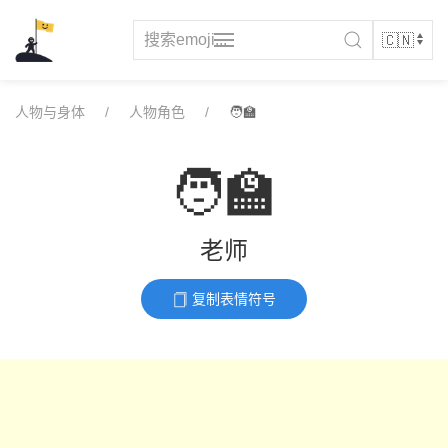
Skip
to
content
人物与身体
人物角色
🧑‍🏫
🧑‍🏫
老师
复制表情符号