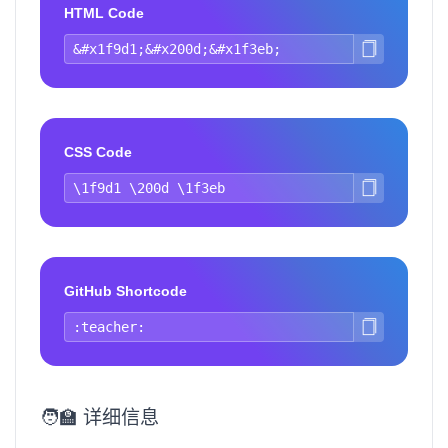
HTML Code
CSS Code
GitHub Shortcode
🧑‍🏫 详细信息