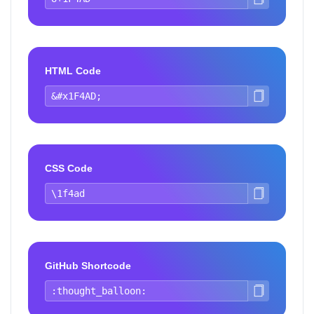
HTML Code
CSS Code
GitHub Shortcode