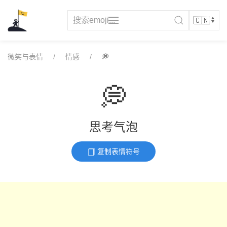
Skip
to
content
微笑与表情
情感
💭
💭
思考气泡
复制表情符号