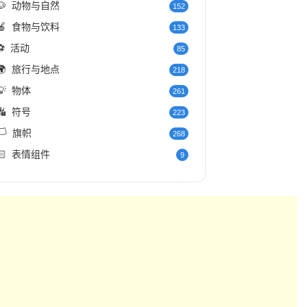
🐶
动物与自然
152
🍎
食物与饮料
133
⚽
活动
85
🌍
旅行与地点
218
💡
物体
261
🔣
符号
223
️
旗帜
268
🏻
表情组件
9