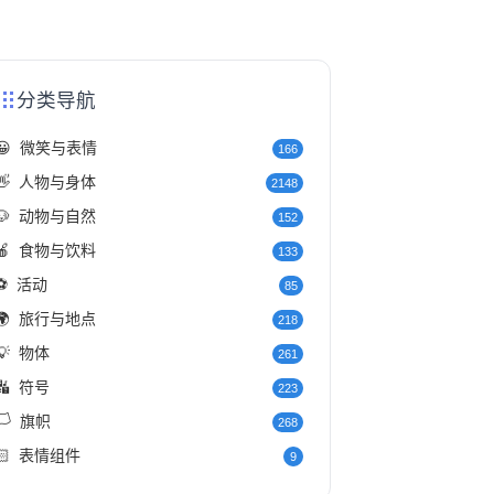
分类导航
😀
微笑与表情
166
👋
人物与身体
2148
🐶
动物与自然
152
🍎
食物与饮料
133
⚽
活动
85
🌍
旅行与地点
218
💡
物体
261
🔣
符号
223
️
旗帜
268
🏻
表情组件
9