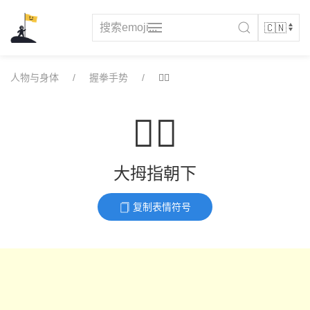
Skip
to
content
人物与身体
握拳手势
👎🏿
👎🏿
大拇指朝下
复制表情符号