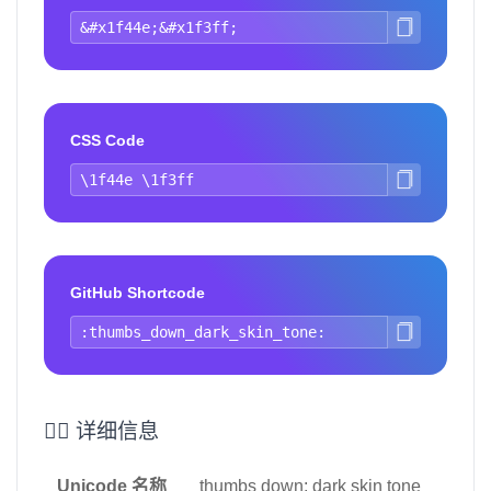
CSS Code
GitHub Shortcode
👎🏿 详细信息
Unicode 名称
thumbs down: dark skin tone