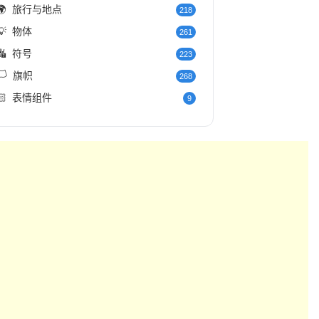
🌍
旅行与地点
218
💡
物体
261
🔣
符号
223
️
旗帜
268
🏻
表情组件
9