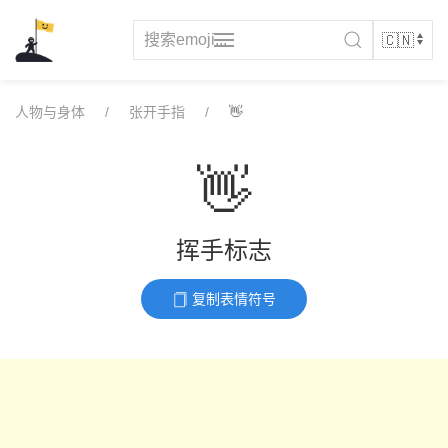
Skip
to
content
人物与身体
张开手指
👋
👋
挥手标志
复制表情符号