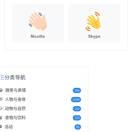
Mozilla
Skype
分类导航
😀
微笑与表情
166
👋
人物与身体
2148
🐶
动物与自然
152
🍎
食物与饮料
133
⚽
活动
85