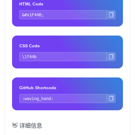
HTML Code
CSS Code
GitHub Shortcode
👋 详细信息