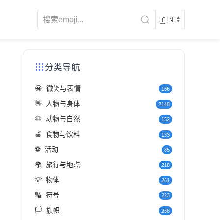
分类导航
😀
微笑与表情
166
👋
人物与身体
2148
🐶
动物与自然
152
🍎
食物与饮料
133
⚽
活动
85
🌍
旅行与地点
218
💡
物体
261
🔣
符号
223
🏳️
旗帜
268