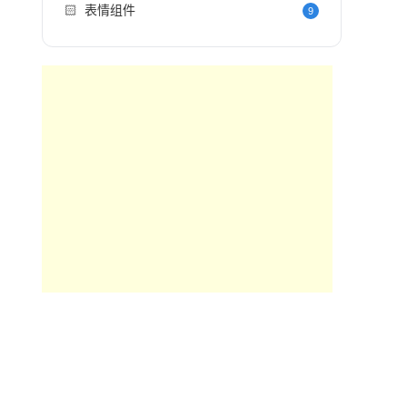
🏻
表情组件
9