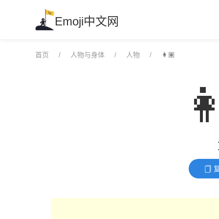
Skip
to
Emoji中文网
content
首页
人物与身体
人物
👩🏽
