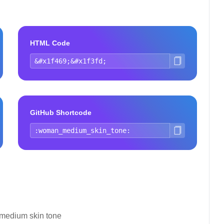
HTML Code
GitHub Shortcode
medium skin tone