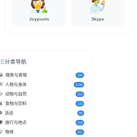
Joypixels
Skype
分类导航
😀
微笑与表情
166
👋
人物与身体
2148
🐶
动物与自然
152
🍎
食物与饮料
133
⚽
活动
85
🌍
旅行与地点
218
💡
物体
261