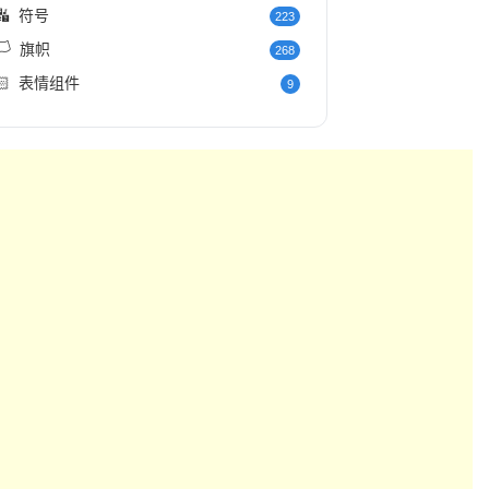
🔣
符号
223
️
旗帜
268
🏻
表情组件
9