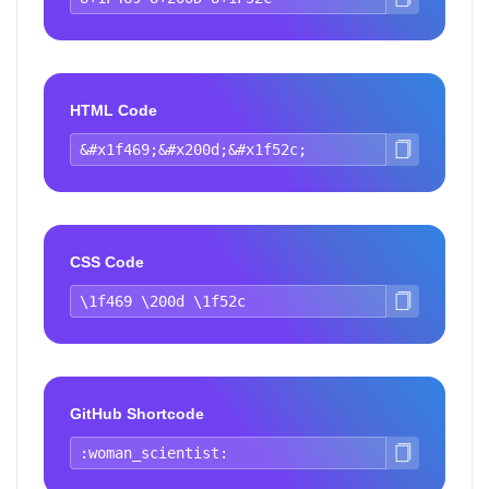
HTML Code
CSS Code
GitHub Shortcode