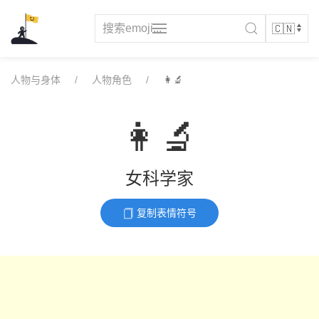
Skip
to
content
人物与身体
人物角色
👩‍🔬
👩‍🔬
女科学家
复制表情符号