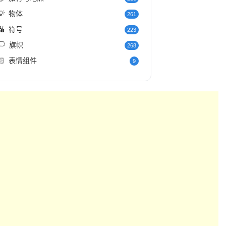
💡
物体
261
🔣
符号
223
️
旗帜
268
🏻
表情组件
9