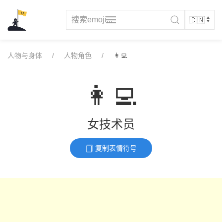
Skip
to
content
人物与身体
人物角色
👩‍💻
👩‍💻
女技术员
复制表情符号