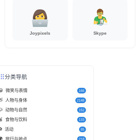
Joypixels
Skype
分类导航
😀
微笑与表情
166
👋
人物与身体
2148
🐶
动物与自然
152
🍎
食物与饮料
133
⚽
活动
85
🌍
旅行与地点
218