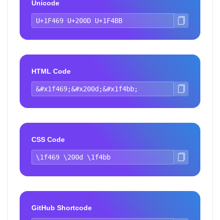
Unicode
HTML Code
CSS Code
GitHub Shortcode