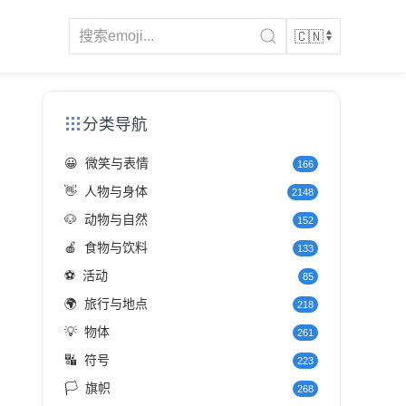
分类导航
😀
微笑与表情
166
👋
人物与身体
2148
🐶
动物与自然
152
🍎
食物与饮料
133
⚽
活动
85
🌍
旅行与地点
218
💡
物体
261
🔣
符号
223
🏳️
旗帜
268