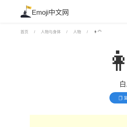
Skip
to
Emoji中文网
content
首页
人物与身体
人物
👩‍🦳

白