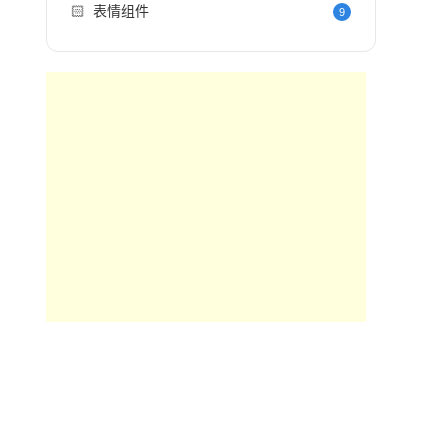
🏻
表情组件
9