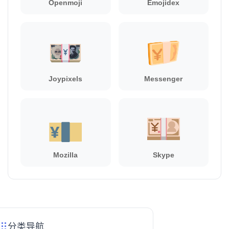
Openmoji
Emojidex
Joypixels
Messenger
Mozilla
Skype
分类导航