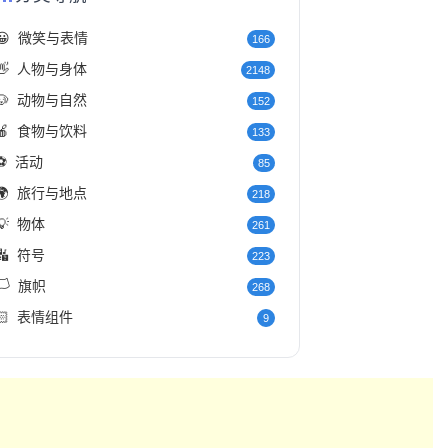
😀
微笑与表情
166
👋
人物与身体
2148
🐶
动物与自然
152
🍎
食物与饮料
133
⚽
活动
85
🌍
旅行与地点
218
💡
物体
261
🔣
符号
223
️
旗帜
268
🏻
表情组件
9