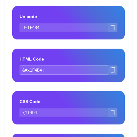
Unicode
HTML Code
CSS Code