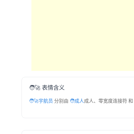
🧑‍🚀 表情含义
🧑‍🚀宇航员
分别由
🧑成人
成人、零宽度连接符 