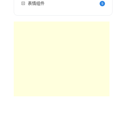
🏻
表情组件
9