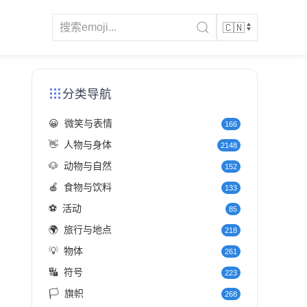
分类导航
😀
微笑与表情
166
👋
人物与身体
2148
🐶
动物与自然
152
🍎
食物与饮料
133
⚽
活动
85
🌍
旅行与地点
218
💡
物体
261
🔣
符号
223
🏳️
旗帜
268