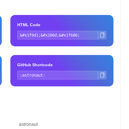
HTML Code
GitHub Shortcode
astronaut