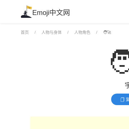
Skip
to
Emoji中文网
content
首页
人物与身体
人物角色
🧑‍🚀
