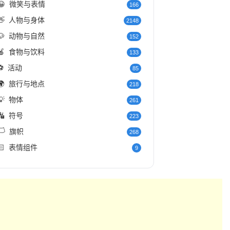
😀
微笑与表情
166
👋
人物与身体
2148
🐶
动物与自然
152
🍎
食物与饮料
133
⚽
活动
85
🌍
旅行与地点
218
💡
物体
261
🔣
符号
223
️
旗帜
268
🏻
表情组件
9