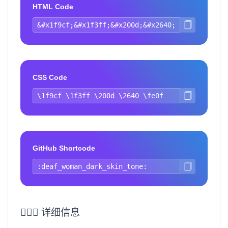
HTML Code
CSS Code
GitHub Shortcode
🧏🏿‍♀️ 详细信息