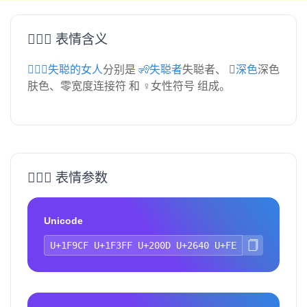
🧏🏿‍♀️ 表情含义
🧏🏿‍♀️失聪的女人
分别是
🧏失聪者
失聪者、
🏿深色
深色
肤色、零宽度连接符 和 ♀女性符号 组成。
🧏🏿‍♀️ 表情参数
Unicode