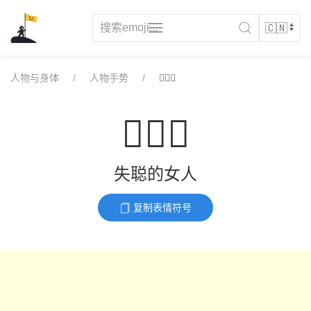
Skip
to
content
人物与身体
人物手势
🧏🏿‍♀️
🧏🏿‍♀️
失聪的女人
复制表情符号