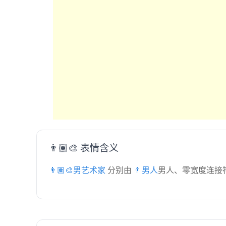
👨🏽‍🎨 表情含义
👨🏽‍🎨男艺术家
分别由
👨男人
男人、零宽度连