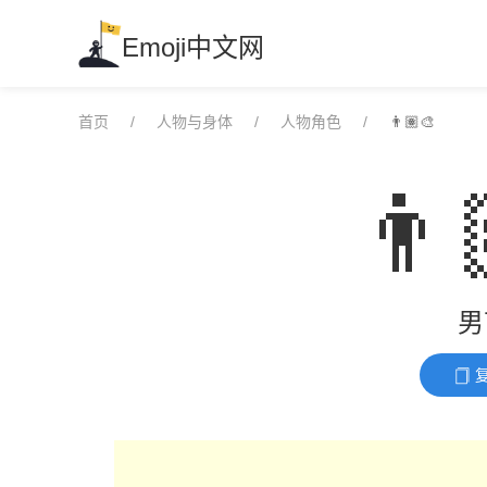
Skip
to
Emoji中文网
content
首页
人物与身体
人物角色
👨🏽‍🎨
👨
男