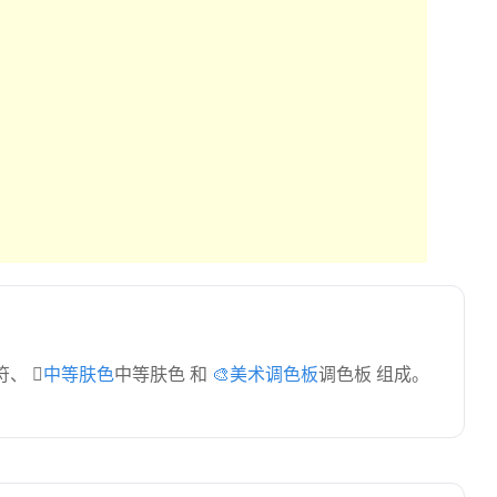
接符、
🏽中等肤色
中等肤色 和
🎨美术调色板
调色板 组成。