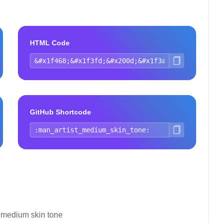
HTML Code
GitHub Shortcode
: medium skin tone