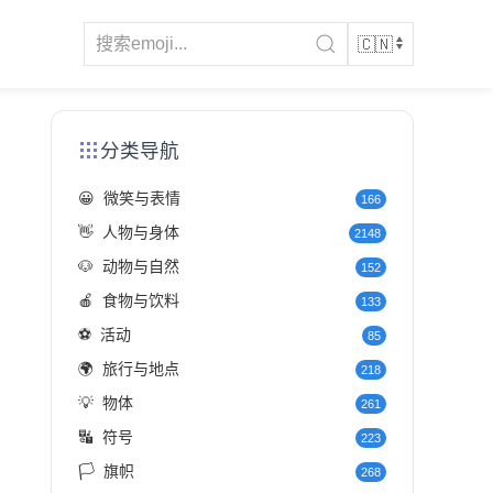
分类导航
😀
微笑与表情
166
👋
人物与身体
2148
🐶
动物与自然
152
🍎
食物与饮料
133
⚽
活动
85
🌍
旅行与地点
218
💡
物体
261
🔣
符号
223
🏳️
旗帜
268