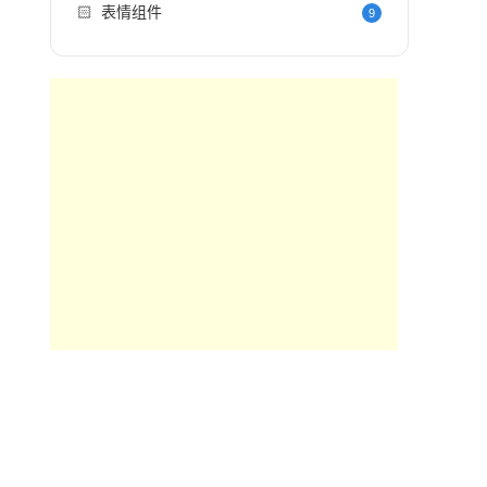
🏻
表情组件
9