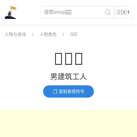
Skip
to
content
人物与身体
人物角色
👷🏽‍♂️
👷🏽‍♂️
男建筑工人
复制表情符号