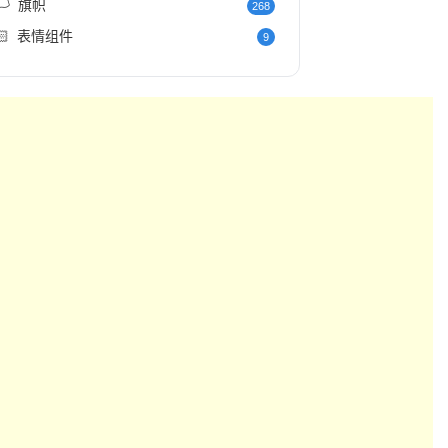
️
旗帜
268
🏻
表情组件
9