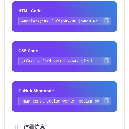
HTML Code
CSS Code
GitHub Shortcode
👷🏽‍♂️ 详细信息