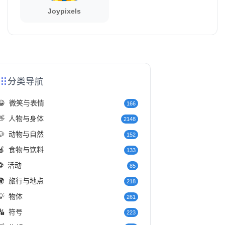
Joypixels
分类导航
😀
微笑与表情
166
👋
人物与身体
2148
🐶
动物与自然
152
🍎
食物与饮料
133
⚽
活动
85
🌍
旅行与地点
218
💡
物体
261
🔣
符号
223