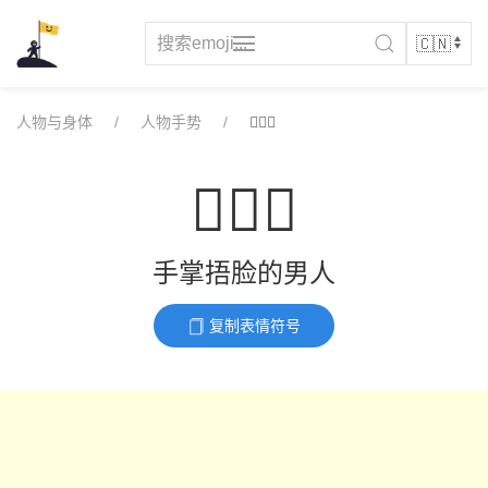
Skip
to
content
人物与身体
人物手势
🤦🏾‍♂️
🤦🏾‍♂️
手掌捂脸的男人
复制表情符号