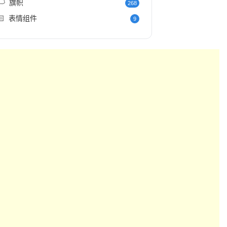
️
旗帜
268
🏻
表情组件
9