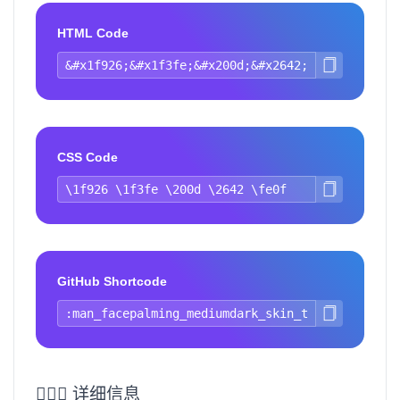
HTML Code
CSS Code
GitHub Shortcode
🤦🏾‍♂️ 详细信息