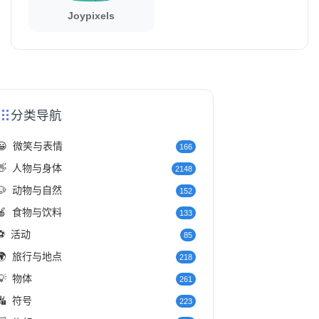
Joypixels
分类导航
😀
微笑与表情
166
👋
人物与身体
2148
🐶
动物与自然
152
🍎
食物与饮料
133
⚽
活动
85
🌍
旅行与地点
218
💡
物体
261
🔣
符号
223