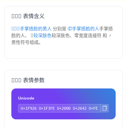
🤦🏾‍♂️ 表情含义
🤦🏾‍♂️手掌捂脸的男人
分别是
🤦手掌捂脸的人
手掌捂
脸的人、
🏾较深肤色
较深肤色、零宽度连接符 和 ♂
男性符号组成。
🤦🏾‍♂️ 表情参数
Unicode