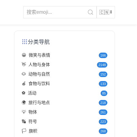
分类导航
😀
微笑与表情
166
👋
人物与身体
2148
🐶
动物与自然
152
🍎
食物与饮料
133
⚽
活动
85
🌍
旅行与地点
218
💡
物体
261
🔣
符号
223
🏳️
旗帜
268