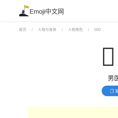
Skip
to
Emoji中文网
content
首页
人物与身体
人物角色
👨🏿‍⚕️
👨
男