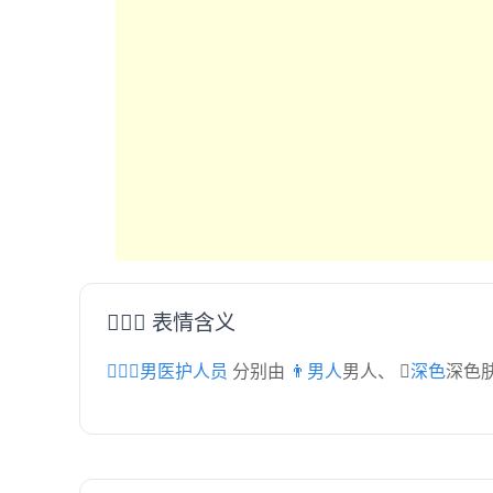
👨🏿‍⚕️ 表情含义
👨🏿‍⚕️男医护人员
分别由
👨男人
男人、
🏿深色
深色肤