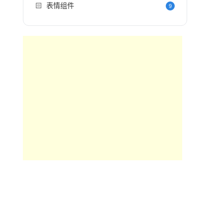
🏻
表情组件
9