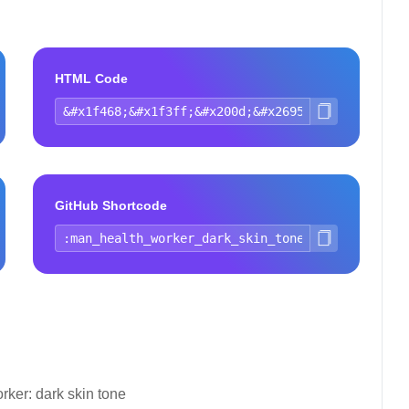
HTML Code
GitHub Shortcode
rker: dark skin tone