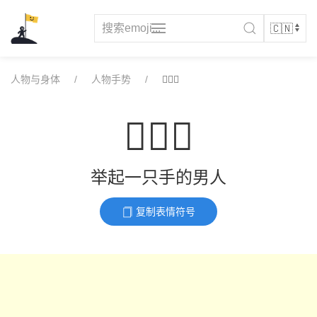
Skip
to
content
人物与身体
人物手势
🙋🏽‍♂️
🙋🏽‍♂️
举起一只手的男人
复制表情符号