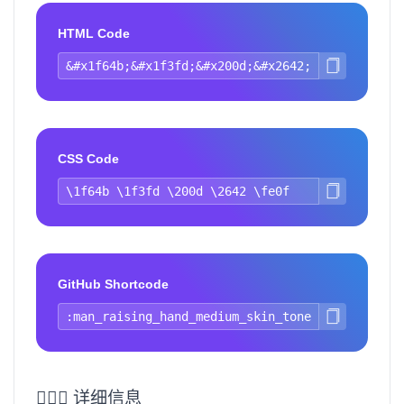
HTML Code
CSS Code
GitHub Shortcode
🙋🏽‍♂️ 详细信息