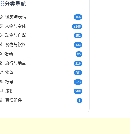
分类导航
😀
微笑与表情
166
👋
人物与身体
2148
🐶
动物与自然
152
🍎
食物与饮料
133
⚽
活动
85
🌍
旅行与地点
218
💡
物体
261
🔣
符号
223
️
旗帜
268
🏻
表情组件
9