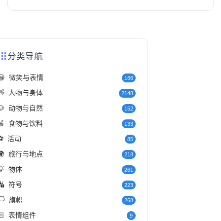
分类导航
😀
微笑与表情
166
👋
人物与身体
2148
🐶
动物与自然
152
🍎
食物与饮料
133
⚽
活动
85
🌍
旅行与地点
218
💡
物体
261
🔣
符号
223
️
旗帜
268
🏻
表情组件
9