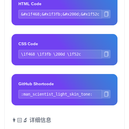
HTML Code
CSS Code
GitHub Shortcode
👨🏻‍🔬 详细信息