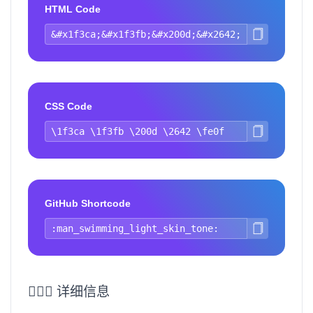
HTML Code
CSS Code
GitHub Shortcode
🏊🏻‍♂️ 详细信息