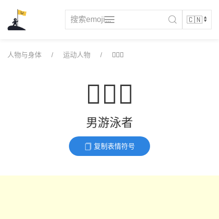
Skip
to
content
人物与身体
运动人物
🏊🏻‍♂️
🏊🏻‍♂️
男游泳者
复制表情符号