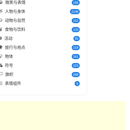
😀
微笑与表情
166
👋
人物与身体
2148
🐶
动物与自然
152
🍎
食物与饮料
133
⚽
活动
85
🌍
旅行与地点
218
💡
物体
261
🔣
符号
223
️
旗帜
268
🏻
表情组件
9