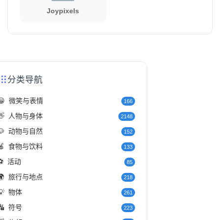
Joypixels
分类导航
😀
微笑与表情
166
👋
人物与身体
2148
🐶
动物与自然
152
🍎
食物与饮料
133
⚽
活动
85
🌍
旅行与地点
218
💡
物体
261
🔣
符号
223