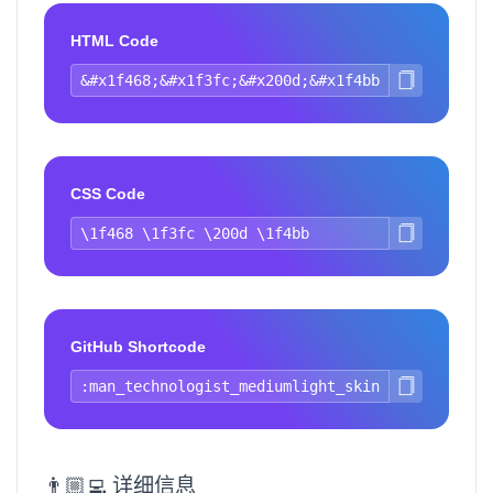
HTML Code
CSS Code
GitHub Shortcode
👨🏼‍💻 详细信息