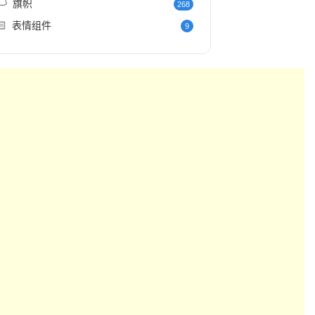
️
旗帜
268
🏻
表情组件
9