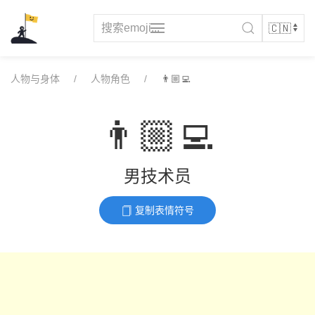
Skip
to
content
人物与身体
人物角色
👨🏼‍💻
👨🏼‍💻
男技术员
复制表情符号