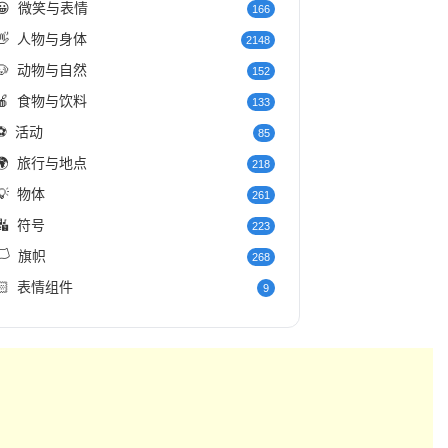
😀
微笑与表情
166
👋
人物与身体
2148
🐶
动物与自然
152
🍎
食物与饮料
133
⚽
活动
85
🌍
旅行与地点
218
💡
物体
261
🔣
符号
223
️
旗帜
268
🏻
表情组件
9