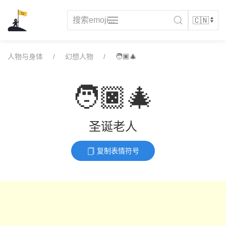
Skip
to
content
人物与身体
幻想人物
🧑🏿‍🎄
🧑🏿‍🎄
圣诞老人
复制表情符号