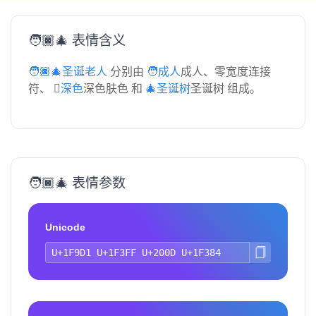
🧑🏿‍🎄 表情含义
🧑🏿‍🎄圣诞老人
分别由
🧑成人
成人、零宽度连接
符、
🏿深色
深色肤色 和
🎄圣诞树
圣诞树 组成。
🧑🏿‍🎄 表情参数
Unicode