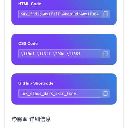
HTML Code
CSS Code
GitHub Shortcode
🧑🏿‍🎄 详细信息