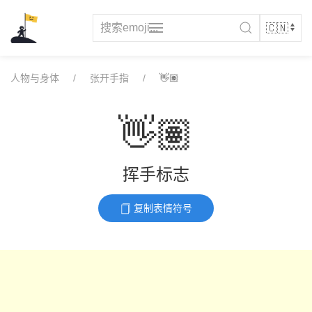
Skip
to
content
人物与身体
张开手指
👋🏽
👋🏽
挥手标志
复制表情符号