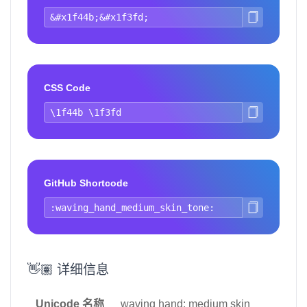
CSS Code
GitHub Shortcode
👋🏽 详细信息
Unicode 名称
waving hand: medium skin