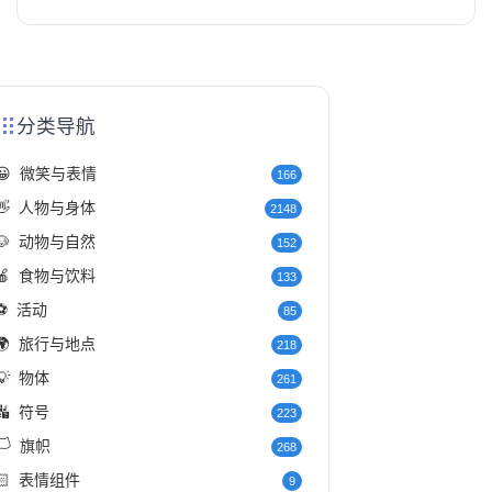
分类导航
😀
微笑与表情
166
👋
人物与身体
2148
🐶
动物与自然
152
🍎
食物与饮料
133
⚽
活动
85
🌍
旅行与地点
218
💡
物体
261
🔣
符号
223
️
旗帜
268
🏻
表情组件
9