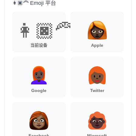
👩🏿‍🦰 Emoji 平台
👩🏿‍🦰
当前设备
Apple
Google
Twitter
Facebook
Microsoft