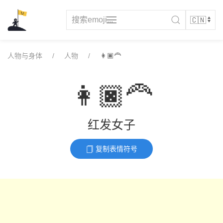
Skip
to
content
人物与身体
人物
👩🏿‍🦰
👩🏿‍🦰
红发女子
复制表情符号