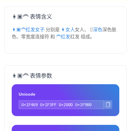
👩🏿‍🦰 表情含义
👩🏿‍🦰红发女子
分别是
👩女人
女人、
🏿深色
深色肤
色、零宽度连接符 和
🦰红发
红发 组成。
👩🏿‍🦰 表情参数
Unicode