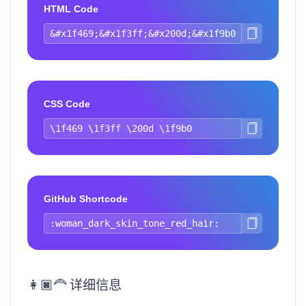
HTML Code
CSS Code
GitHub Shortcode
👩🏿‍🦰 详细信息