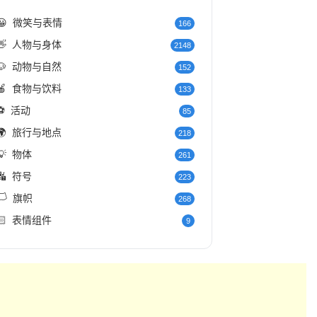
😀
微笑与表情
166
👋
人物与身体
2148
🐶
动物与自然
152
🍎
食物与饮料
133
⚽
活动
85
🌍
旅行与地点
218
💡
物体
261
🔣
符号
223
️
旗帜
268
🏻
表情组件
9