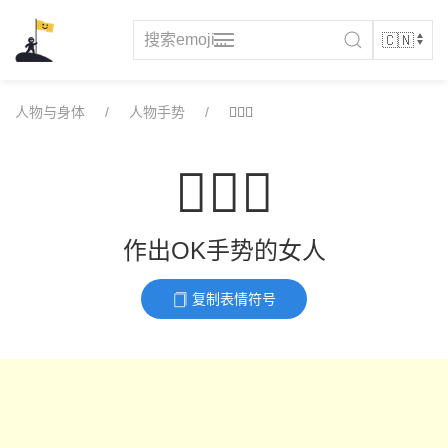
Skip
to
content
人物与身体
人物手势
🙆🏿‍♀️
🙆🏿‍♀️
作出OK手势的女人
复制表情符号