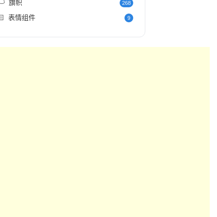
️
旗帜
268
🏻
表情组件
9