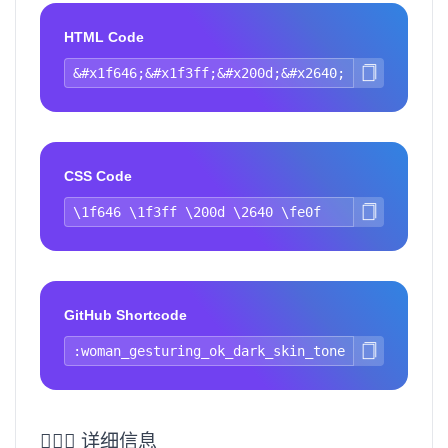
HTML Code
CSS Code
GitHub Shortcode
🙆🏿‍♀️ 详细信息