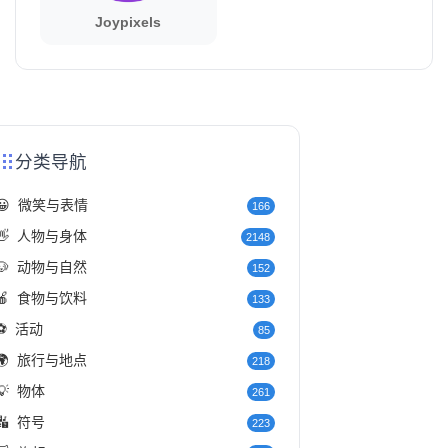
Joypixels
分类导航
😀
微笑与表情
166
👋
人物与身体
2148
🐶
动物与自然
152
🍎
食物与饮料
133
⚽
活动
85
🌍
旅行与地点
218
💡
物体
261
🔣
符号
223