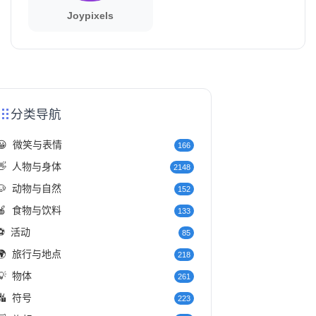
Joypixels
分类导航
😀
微笑与表情
166
👋
人物与身体
2148
🐶
动物与自然
152
🍎
食物与饮料
133
⚽
活动
85
🌍
旅行与地点
218
💡
物体
261
🔣
符号
223