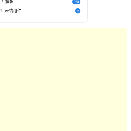
️
旗帜
268
🏻
表情组件
9