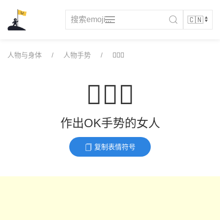
Skip
to
content
人物与身体
人物手势
🙆🏼‍♀️
🙆🏼‍♀️
作出OK手势的女人
复制表情符号