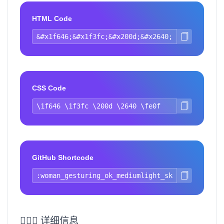
HTML Code
CSS Code
GitHub Shortcode
🙆🏼‍♀️ 详细信息