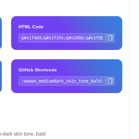
HTML Code
GitHub Shortcode
dark skin tone, bald