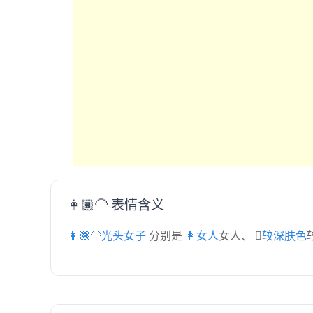
👩🏾‍🦲 表情含义
👩🏾‍🦲光头女子
分别是
👩女人
女人、
🏾较深肤色