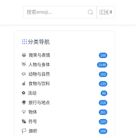
分类导航
😀
微笑与表情
166
👋
人物与身体
2148
🐶
动物与自然
152
🍎
食物与饮料
133
⚽
活动
85
🌍
旅行与地点
218
💡
物体
261
🔣
符号
223
🏳️
旗帜
268