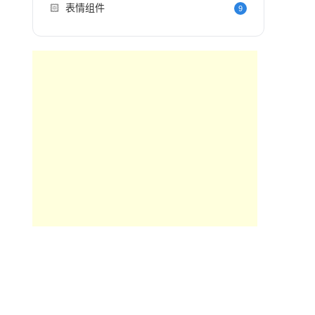
🏻
表情组件
9