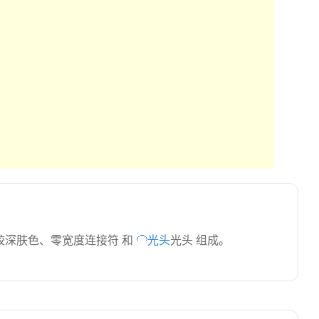
较深肤色、零宽度连接符 和
🦲光头
光头 组成。