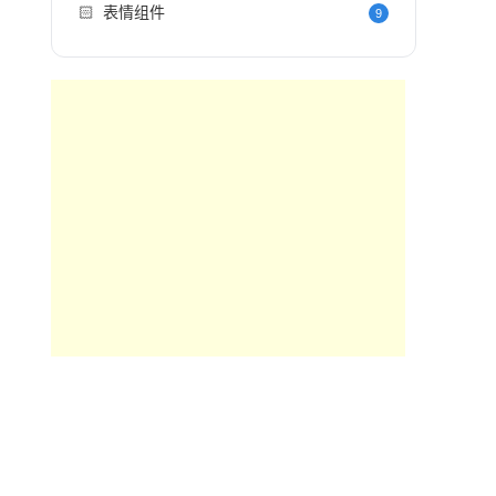
🏻
表情组件
9