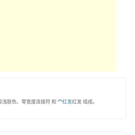
较浅肤色、零宽度连接符 和
🦰红发
红发 组成。