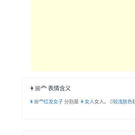
👩🏼‍🦰 表情含义
👩🏼‍🦰红发女子
分别是
👩女人
女人、
🏼较浅肤色