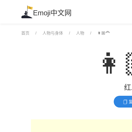
Skip
to
Emoji中文网
content
首页
人物与身体
人物
👩🏼‍🦰
👩
红