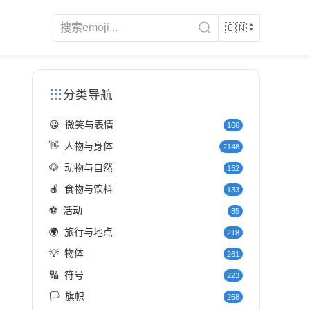
分类导航
😀
微笑与表情
166
👋
人物与身体
2148
🐶
动物与自然
152
🍎
食物与饮料
133
⚽
活动
85
🌍
旅行与地点
218
💡
物体
261
🔣
符号
223
🏳️
旗帜
268