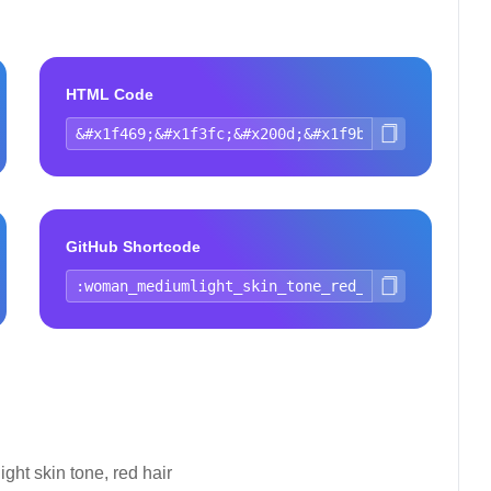
HTML Code
GitHub Shortcode
ht skin tone, red hair