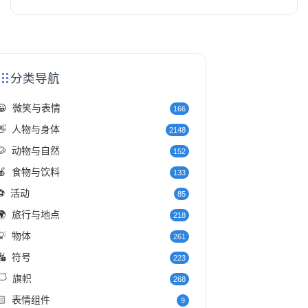
分类导航
😀
微笑与表情
166
👋
人物与身体
2148
🐶
动物与自然
152
🍎
食物与饮料
133
⚽
活动
85
🌍
旅行与地点
218
💡
物体
261
🔣
符号
223
️
旗帜
268
🏻
表情组件
9