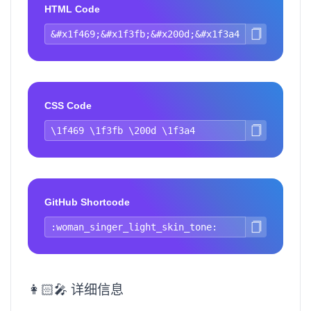
HTML Code
CSS Code
GitHub Shortcode
👩🏻‍🎤 详细信息