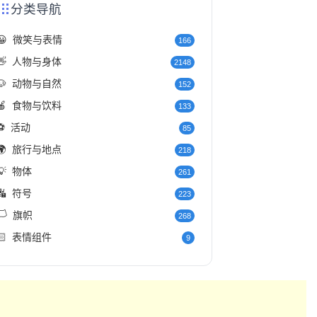
分类导航
😀
微笑与表情
166
👋
人物与身体
2148
🐶
动物与自然
152
🍎
食物与饮料
133
⚽
活动
85
🌍
旅行与地点
218
💡
物体
261
🔣
符号
223
️
旗帜
268
🏻
表情组件
9