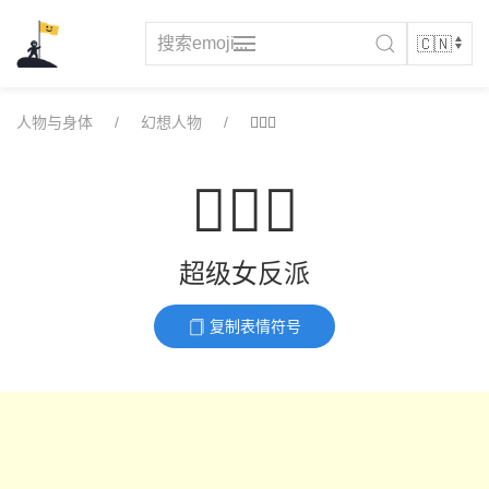
Skip
to
content
人物与身体
幻想人物
🦹🏾‍♀️
🦹🏾‍♀️
超级女反派
复制表情符号