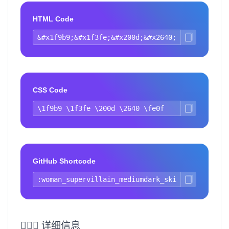
HTML Code
CSS Code
GitHub Shortcode
🦹🏾‍♀️ 详细信息